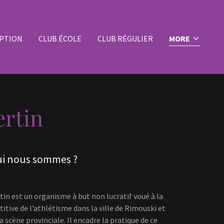
IPTION
CLUB ÉCOLE
CLUB RÉGULIER
MORE
ertin
i nous sommes ?
in est un organisme à but non lucratif voué à la
itive de l’athlétisme dans la ville de Rimouski et
la scène provinciale. Il encadre la pratique de ce